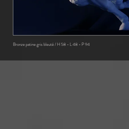
Bronze patine gris bleuté / H 58 - L 48 - P 94