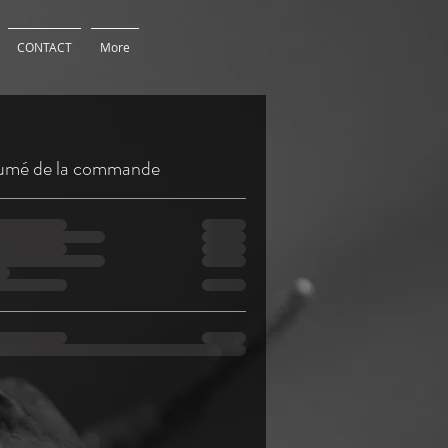
CONTACT
More
umé de la commande