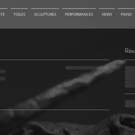
STE
TOILES
SCULPTURES
PERFORMANCES
NEWS
PIANO
Rés